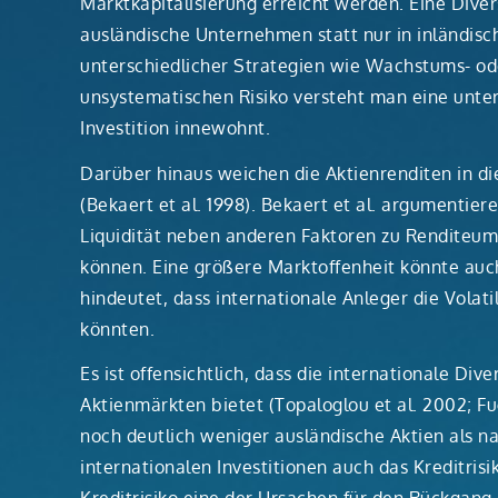
Marktkapitalisierung erreicht werden. Eine Divers
ausländische Unternehmen statt nur in inländis
unterschiedlicher Strategien wie Wachstums- oder
unsystematischen Risiko versteht man eine unter
Investition innewohnt.
Darüber hinaus weichen die Aktienrenditen in d
(Bekaert et al. 1998). Bekaert et al. argumenti
Liquidität neben anderen Faktoren zu Rendite
können. Eine größere Marktoffenheit könnte auch
hindeutet, dass internationale Anleger die Volat
könnten.
Es ist offensichtlich, dass die internationale Di
Aktienmärkten bietet (Topaloglou et al. 2002; F
noch deutlich weniger ausländische Aktien als na
internationalen Investitionen auch das Kreditrisi