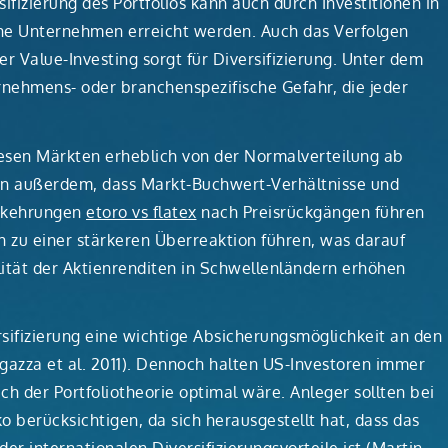
ifizierung des Portfolios kann auch durch Investitionen in
che Unternehmen erreicht werden. Auch das Verfolgen
 Value-Investing sorgt für Diversifizierung. Unter dem
nehmens- oder branchenspezifische Gefahr, die jeder
iesen Märkten erheblich von der Normalverteilung ab
eren außerdem, dass Markt-Buchwert-Verhältnisse und
umkehrungen
etoro vs flatex
nach Preisrückgängen führen
 zu einer stärkeren Überreaktion führen, was darauf
ilität der Aktienrenditen in Schwellenländern erhöhen
versifizierung eine wichtige Absicherungsmöglichkeit an den
ugazza et al. 2011). Dennoch halten US-Investoren immer
ch der Portfoliotheorie optimal wäre. Anleger sollten bei
ko berücksichtigen, da sich herausgestellt hat, dass das