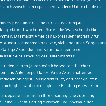
er internationalen Diversifizierungsvorteile ist (Martin-
s es auch zwischen europäischen Ländern Unterschiede in
reditvergabestandards und der Fokussierung auf
 konjunkturschwächeren Phasen die Wahrscheinlichkeit
hkommen. Das macht American Express sehr attraktiv für
stleistungsunternehmen besitzen, sich aber auch Sorgen um
großartige Aktie, die man während allgemeiner
sis für eine Erholung des Bullenmarktes.
ios in den letzten Jahren möglicherweise schlechter
tien- und Anleihenportfolios. Value-Aktien haben sich
uf diesen Anlagestil ausgerichtet ist, darunter gelitten
h nicht gleichzeitig in die gleiche Richtung entwickeln.
e anzupassen, um sie an Ihre ursprüngliche Zuteilung
l eine Diversifizierung zwischen und innerhalb der