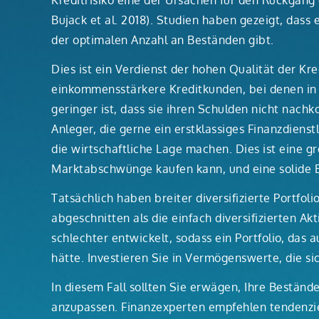
Kreditrisiko eine der Ursachen für den Rückgang d
Bujack et al. 2018). Studien haben gezeigt, das
der optimalen Anzahl an Beständen gibt.
Dies ist ein Verdienst der hohen Qualität der K
einkommensstärkere Kreditkunden, bei denen in
geringer ist, dass sie ihren Schulden nicht nac
Anleger, die gerne ein erstklassiges Finanzdien
die wirtschaftliche Lage machen. Dies ist eine 
Marktabschwünge kaufen kann, und eine solide Ba
Tatsächlich haben breiter diversifizierte Portfol
abgeschnitten als die einfach diversifizierten Ak
schlechter entwickelt, sodass ein Portfolio, das a
hätte. Investieren Sie in Vermögenswerte, die sic
In diesem Fall sollten Sie erwägen, Ihre Beständ
anzupassen. Finanzexperten empfehlen tendenziel