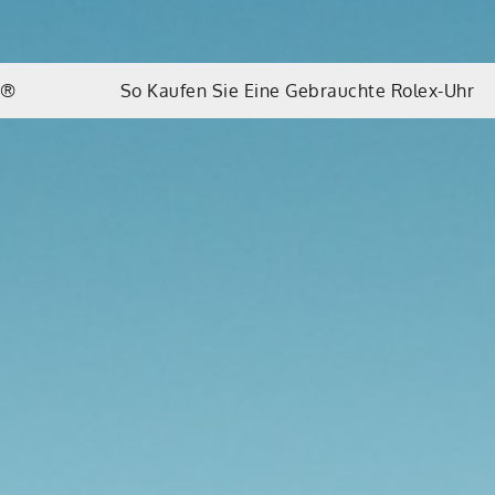
n
d®
So Kaufen Sie Eine Gebrauchte Rolex-Uhr