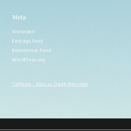
Meta
Anmelden
Eintrags-Feed
Kommentar-Feed
WordPress.org
Taffstyle - Alles zu Daith Piercings