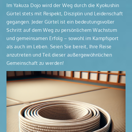
Im Yakuza Dojo wird der Weg durch die Kyokushin
Gürtel stets mit Respekt, Disziplin und Leidenschaft
gegangen. Jeder Gürtel ist ein bedeutungsvoller
Schritt auf dem Weg zu persönlichem Wachstum
und gemeinsamen Erfolg – sowohl im Kampfsport
als auch im Leben. Seien Sie bereit, Ihre Reise
anzutreten und Teil dieser außergewöhnlichen
Gemeinschaft zu werden!