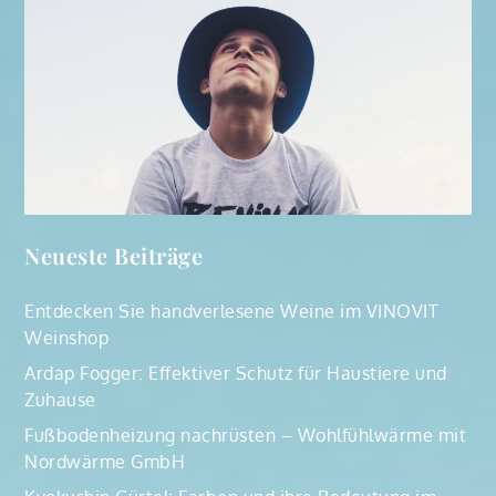
Neueste Beiträge
Entdecken Sie handverlesene Weine im VINOVIT
Weinshop
Ardap Fogger: Effektiver Schutz für Haustiere und
Zuhause
Fußbodenheizung nachrüsten – Wohlfühlwärme mit
Nordwärme GmbH