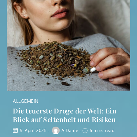
ALLGEMEIN
Die teuerste Droge der Welt: Ein
Blick auf Seltenheit und Risiken
5. April 2025
AlDante
6 mins read