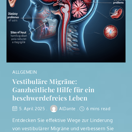
ALLGEMEIN
Vestibuläre Migräne:
Ganzheitliche Hilfe für ein
beschwerdefreies Leben
5. April 2025
AlDante
6 mins read
Entdecken Sie effektive Wege zur Linderung
von vestibulärer Migräne und verbessern Sie