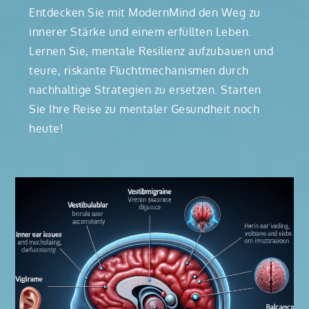
Entdecken Sie mit ModernMind den Weg zu
innerer Stärke und einem erfüllten Leben.
Lernen Sie, mentale Resilienz aufzubauen und
teure, riskante Fluchtmechanismen durch
nachhaltige Strategien zu ersetzen. Starten
Sie Ihre Reise zu mentaler Gesundheit noch
heute!