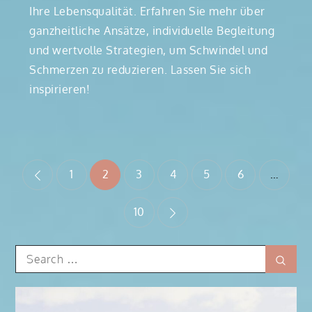
Ihre Lebensqualität. Erfahren Sie mehr über
ganzheitliche Ansätze, individuelle Begleitung
und wertvolle Strategien, um Schwindel und
Schmerzen zu reduzieren. Lassen Sie sich
inspirieren!
Seitennummerierung
1
2
3
4
5
6
…
der
10
Beiträge
Search
Sear
for: