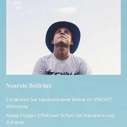
Neueste Beiträge
Entdecken Sie handverlesene Weine im VINOVIT
Weinshop
Ardap Fogger: Effektiver Schutz für Haustiere und
Zuhause