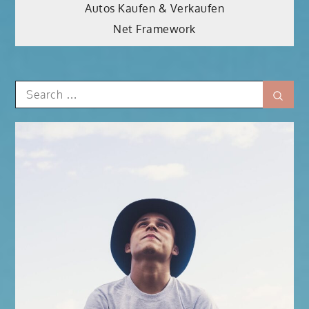
Beitragsnavigation
Autos Kaufen & Verkaufen
Net Framework
Search
Sear
for: