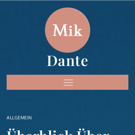
Skip
to
content
Dante
Menu
ALLGEMEIN