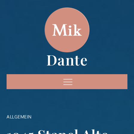
Skip
to
content
Dante
Menu
ALLGEMEIN