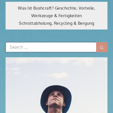
Beitragsnavigation
Was Ist Bushcraft? Geschichte, Vorteile,
Werkzeuge & Fertigkeiten
Schrottabholung, Recycling & Bergung
Search
Sear
for: