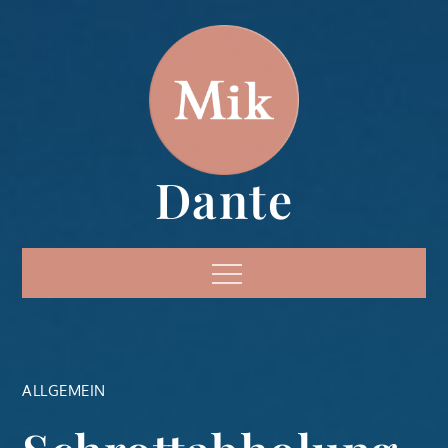
Skip
to
content
Dante
Menu
ALLGEMEIN